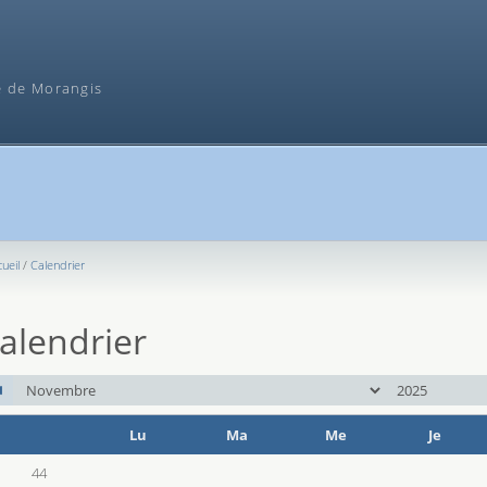
Recherche
e de Morangis
ueil
Calendrier
alendrier
mois
an
Lu
Ma
Me
Je
Se
44