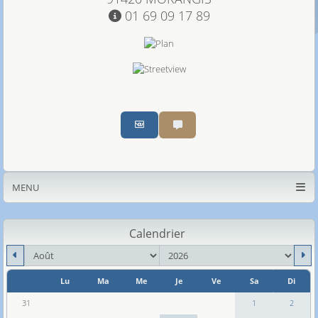
01 69 09 17 89
Partager par email
Partager par sms
MENU
Calendrier
mois
an
Lu
Ma
Me
Je
Ve
Sa
Di
Se
31
1
2