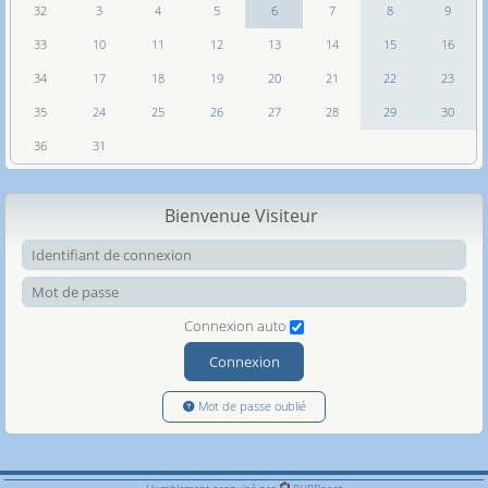
32
3
4
5
6
7
8
9
33
10
11
12
13
14
15
16
34
17
18
19
20
21
22
23
35
24
25
26
27
28
29
30
36
31
Bienvenue Visiteur
Ide
Mot
Connexion auto
Connexion
Mot de passe oublié