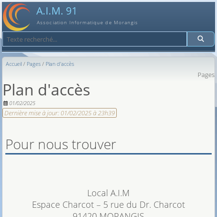
A.I.M. 91
Association Informatique de Morangis
Recherche
Accueil
Pages
Plan d'accès
Pages
Plan d'accès
01/02/2025
Dernière mise à jour:
01/02/2025 à 23h39
Pour nous trouver
Local A.I.M
Espace Charcot – 5 rue du Dr. Charcot
91420 MORANGIS