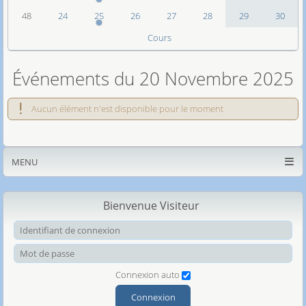
48
24
25
26
27
28
29
30
Cours
Événements du 20 Novembre 2025
Aucun élément n'est disponible pour le moment
MENU
Bienvenue Visiteur
Ide
Mot
Connexion auto
Connexion