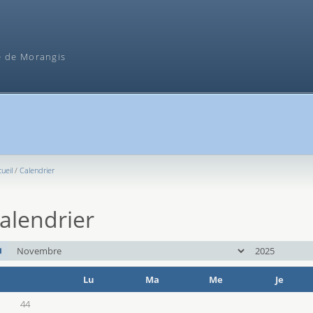
Recherche
e de Morangis
ueil
Calendrier
alendrier
mois
an
Lu
Ma
Me
Je
Se
44