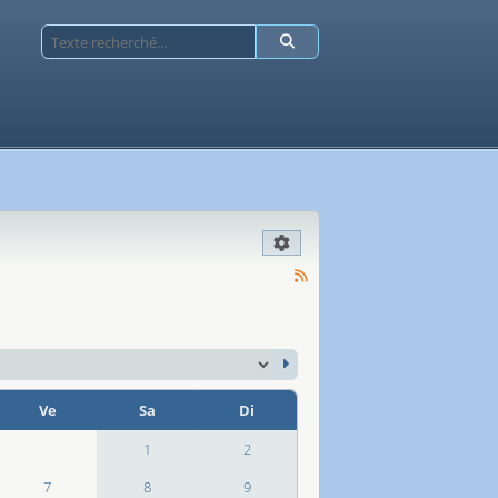
Ve
Sa
Di
1
2
7
8
9