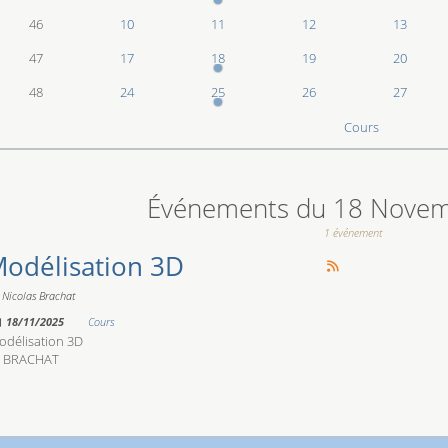
46
10
11
12
13
47
17
18
19
20
48
24
25
26
27
Cours
 connexion
Événements du 18 Nove
1 événement
odélisation 3D
Nicolas Brachat
18/11/2025
Cours
odélisation 3D
. BRACHAT