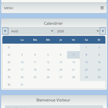
MENU
Calendrier
mois
an
Lu
Ma
Me
Je
Ve
Sa
Di
Se
31
1
2
32
3
4
5
6
7
8
9
33
10
11
12
13
14
15
16
34
17
18
19
20
21
22
23
35
24
25
26
27
28
29
30
36
31
Bienvenue Visiteur
Ide