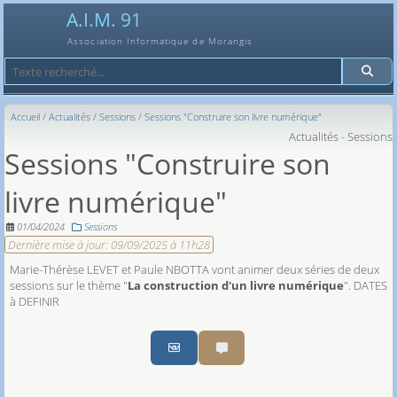
A.I.M. 91
Association Informatique de Morangis
Recherche
Accueil
Actualités
Sessions
Sessions "Construire son livre numérique"
Actualités - Sessions
Sessions "Construire son
livre numérique"
01/04/2024
Sessions
Dernière mise à jour:
09/09/2025 à 11h28
Marie-Thérèse LEVET et Paule NBOTTA vont animer deux séries de deux
sessions sur le thème "
La construction d'un livre numérique
". DATES
à DEFINIR
Partager par email
Partager par sms