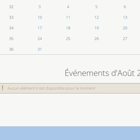
32
3
4
5
6
33
10
11
12
13
34
17
18
19
20
35
24
25
26
27
36
31
 connexion
Événements d'Août 
Aucun élément n'est disponible pour le moment