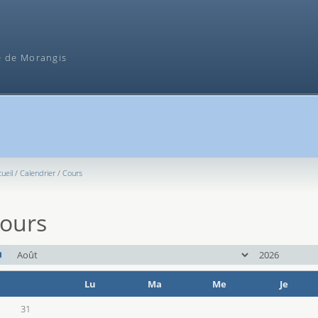
Recherche
e de Morangis
ueil
Calendrier
Cours
ours
mois
an
Lu
Ma
Me
Je
Se
31