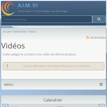
A.I.M. 91
Association Informatique de Morangis
Recherche
Accueil
Multimédia
Vidéos
Multimédia
Vidéos
Cette catégorie contient une vidéo de démonstration.
Aucun élément n'est disponible pour le moment
MENU
Calendrier
mois
an