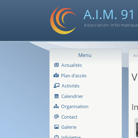
A.I.M. 91
Association Informatiqu
Menu
Acc
Actualités
V
Plan d'accès
Activités
Calendrier
I
Organisation
Contact
Galerie
Infolettre