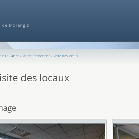
Recherche
e de Morangis
ueil
Galerie
Vie de l'association
Visite des locaux
isite des locaux
mage