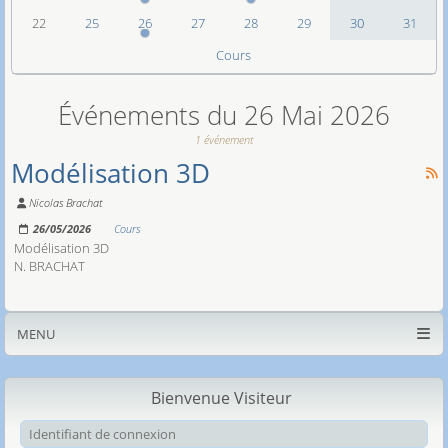
22
25
26
27
28
29
30
31
Cours
Événements du 26 Mai 2026
1 événement
Modélisation 3D
Nicolas Brachat
26/05/2026
Cours
Modélisation 3D
N. BRACHAT
MENU
Bienvenue Visiteur
Ide