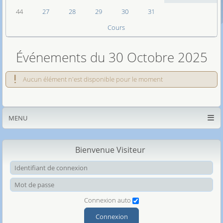
44
27
28
29
30
31
Cours
Événements du 30 Octobre 2025
Aucun élément n'est disponible pour le moment
MENU
Bienvenue Visiteur
Ide
Mot
Connexion auto
Connexion