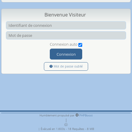
Bienvenue Visiteur
Ide
Mot
Connexion auto
Connexion
Mot de passe oublié
Humblement propulsé par
PHPBoost
|
| Éxécuté en 1.603s - 18 Requêtes - 8 MB