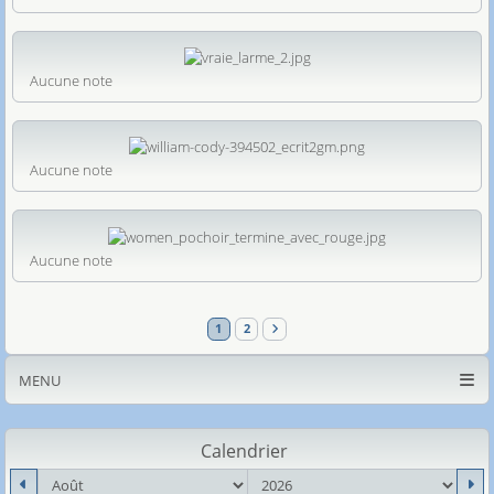
Aucune note
Aucune note
Aucune note
1
2
MENU
Calendrier
mois
an