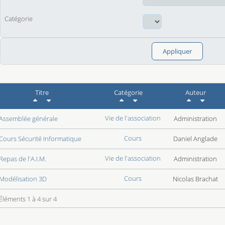
Catégorie
Appliquer
 connexion
Titre
Catégorie
Auteur
Vie de l'association
Assemblée générale
Administration
Cours
Cours Sécurité Informatique
Daniel Anglade
Vie de l'association
Repas de l'A.I.M.
Administration
Cours
Modélisation 3D
Nicolas Brachat
Éléments 1 à 4 sur 4