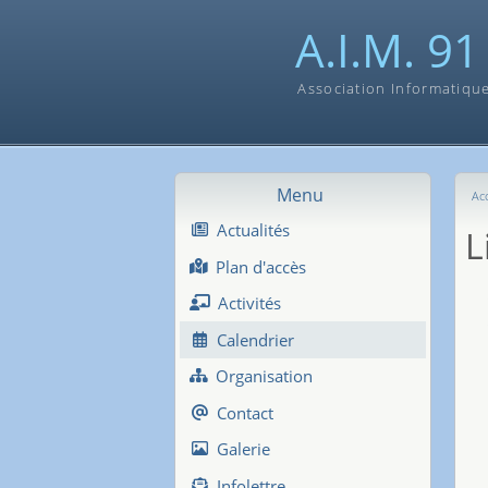
A.I.M. 91
Association Informatiqu
Menu
Acc
Actualités
L
Plan d'accès
Activités
Calendrier
Organisation
Contact
Galerie
Infolettre