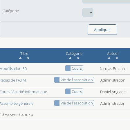
Catégorie
Appliquer
 connexion
Titre
Catégorie
Auteur
Cours
Modélisation 3D
Nicolas Brachat
Vie de l'association
Repas de l'A.I.M.
Administration
Cours
Cours Sécurité Informatique
Daniel Anglade
Vie de l'association
Assemblée générale
Administration
Éléments 1 à 4 sur 4