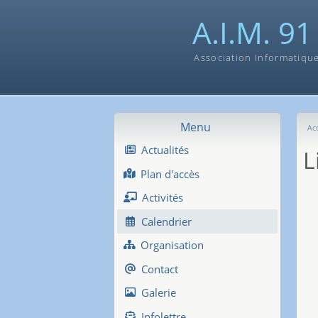
A.I.M. 91
Association Informatiqu
Menu
Acc
Actualités
L
Plan d'accès
Activités
Calendrier
Organisation
Contact
Galerie
Infolettre