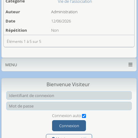
Vie de l'association
Administration
12/06/2026
Non
Éléments 1 à 5 sur 5
MENU
Bienvenue Visiteur
Ide
Mot
Connexion auto
Connexion