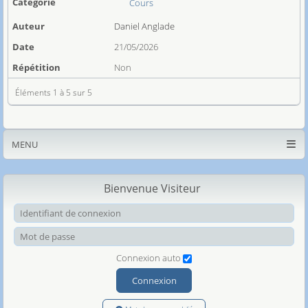
Cours
Daniel Anglade
21/05/2026
Non
Éléments 1 à 5 sur 5
MENU
Bienvenue Visiteur
Ide
Mot
Connexion auto
Connexion