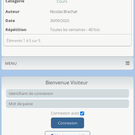
Cours
Nicolas Brachat
30/09/2025
Toutes les semaines - 40 fois
Éléments 1 à 5 sur 5
MENU
Bienvenue Visiteur
Ide
Mot
Connexion auto
Connexion